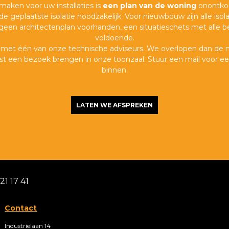
aken voor uw installaties is
een plan van de woning
onontkoo
 geplaatste isolatie noodzakelijk. Voor nieuwbouw zijn alle is
l geen architectenplan voorhanden, een situatieschets met alle b
voldoende.
 met één van onze technische adviseurs. We overlopen dan de
t een bezoek brengen in onze toonzaal. Stuur een mail voor ee
binnen.
LATEN WE AFSPREKEN
1 17 41
Contact
Industrielaan 14