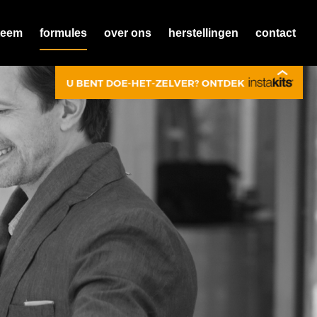
teem
formules
over ons
herstellingen
contact